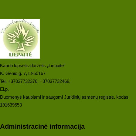
Kauno lopšelis-darželis „Liepaitė”
K. Genio g. 7, Lt-50167
Tel. +37037732376, +37037732468,
El.p.
info@liepaite.lt
Duomenys kaupiami ir saugomi Juridinių asmenų registre, kodas
191639553
Administracinė informacija