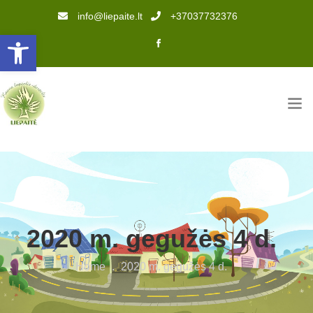
info@liepaite.lt
+37037732376
Open toolbar
2020 m. gegužės 4 d.
Home
.
2020 m. gegužės 4 d.