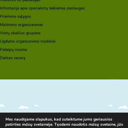
Informacija apie specialistų teikiamas paslaugas
Priėmimo sąlygos
Maitinimo organizavimas
Vietų skaičius grupėse
Ugdymo organizavimo modeliai
Patalpų nuoma
Darbas vasarą
Mes naudojame slapukus
, kad
suteiktume jums geriausios
patirties mūsų svetainėje
. Tęsdami naudotis
mūsų svetaine
,
jūs