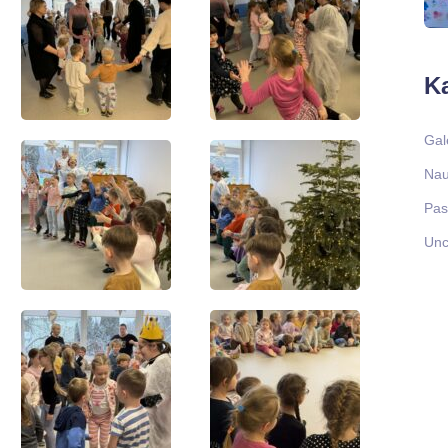
Ka
Gal
Nau
Pas
Unc