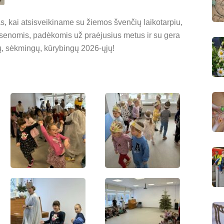
as, kai atsisveikiname su žiemos švenčių laikotarpiu,
ypsenomis, padėkomis už praėjusius metus ir su gera
ų, sėkmingų, kūrybingų 2026-ųjų!