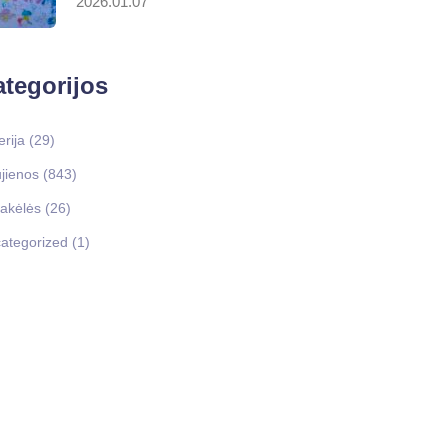
2026.01.07
tegorijos
erija
(29)
jienos
(843)
akėlės
(26)
ategorized
(1)