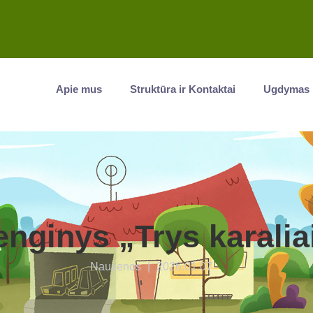
Apie mus
Struktūra ir Kontaktai
Ugdymas
nginys „Trys karalia
Naujienos
|
2026.01.07