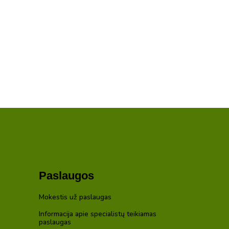
Paslaugos
Mokestis už paslaugas
Informacija apie specialistų teikiamas
paslaugas