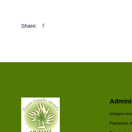
Share:
Adminis
Įstaigos nuo
Planavimo 