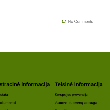
No Comments
tracinė informacija
Teisinė informacija
statai
Korupcijos prevencija
dokumentai
Asmens duomenų apsauga