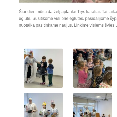
Šiandien mūsų darželį aplankė Trys karaliai. Tai laik
eglute. Susitikome visi prie eglutės, pasidalijome š
nuotaika pasitinkame naujus. Linkime visiems šviesi