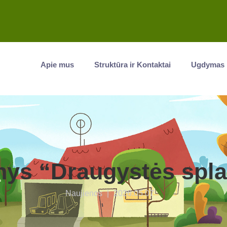
Apie mus
Struktūra ir Kontaktai
Ugdymas
nys “Draugystės spl
Naujienos
|
2026.05.07