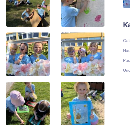
Ka
Gal
Nau
Pas
Unc