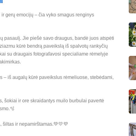
ų ir gerų emocijų – čia vyko smagus renginys
klų pasaulį. Jie piešė savo draugus, bandė juos atspėti
uziazmu kūrė bendrą paveikslą iš spalvotų rankyčių
kai su draugais fotografavosi specialiame rėmelyje
akimirkas.
is – iš augalų kūrė paveikslus rėmeliuose, stebėdami,
 šokiai ir ore skraidantys muilo burbulai pavertė
gsmo.🫧
s, šiltas ir nepamirštamas.💚💛💜