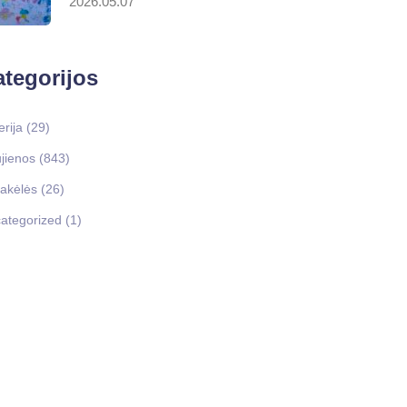
2026.05.07
tegorijos
erija
(29)
jienos
(843)
akėlės
(26)
ategorized
(1)