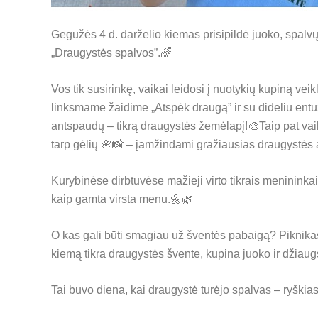
Gegužės 4 d. darželio kiemas prisipildė juoko, spalv
„Draugystės spalvos”.🌈
Vos tik susirinkę, vaikai leidosi į nuotykių kupiną vei
linksmame žaidime „Atspėk draugą” ir su dideliu ent
antspaudų – tikrą draugystės žemėlapį!🎨Taip pat vai
tarp gėlių 🌸📸 – įamžindami gražiausias draugystės 
Kūrybinėse dirbtuvėse mažieji virto tikrais menininka
kaip gamta virsta menu.🌼🌿
O kas gali būti smagiau už šventės pabaigą? Piknikas,
kiemą tikra draugystės švente, kupina juoko ir džiau
Tai buvo diena, kai draugystė turėjo spalvas – ryškia