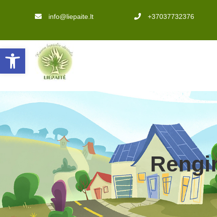
info@liepaite.lt
+37037732376
Open toolbar
Rengi