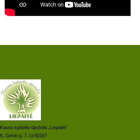
Kauno lopšelis-darželis „Liepaitė”
K. Genio g. 7, Lt-50167