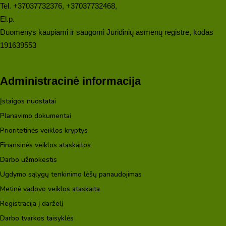
Tel. +37037732376, +37037732468,
El.p.
info@liepaite.lt
Duomenys kaupiami ir saugomi Juridinių asmenų registre, kodas
191639553
Administracinė informacija
Įstaigos nuostatai
Planavimo dokumentai
Prioritetinės veiklos kryptys
Finansinės veiklos ataskaitos
Darbo užmokestis
Ugdymo sąlygų tenkinimo lėšų panaudojimas
Metinė vadovo veiklos ataskaita
Registracija į darželį
Darbo tvarkos taisyklės