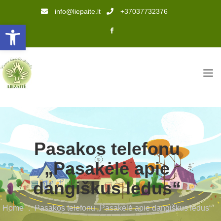
info@liepaite.lt
+37037732376
Open toolbar
Pasakos telefonu
„Pasakėlė apie
dangiškus ledus“
Home
.
Pasakos telefonu „Pasakėlė apie dangiškus ledus“