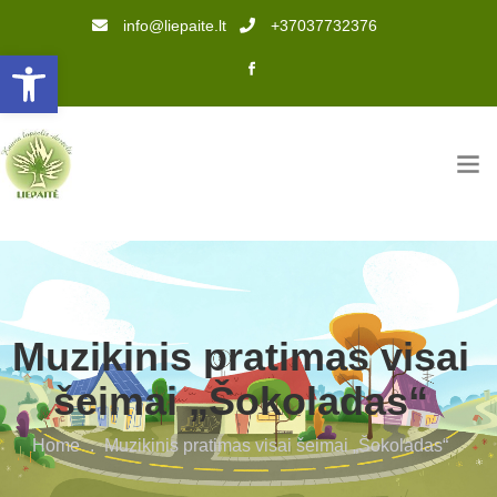
info@liepaite.lt
+37037732376
Open toolbar
Muzikinis pratimas visai
šeimai „Šokoladas“
Home
.
Muzikinis pratimas visai šeimai „Šokoladas“