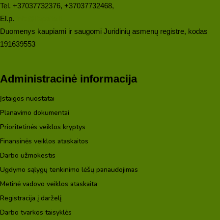
Tel. +37037732376, +37037732468,
El.p.
info@liepaite.lt
Duomenys kaupiami ir saugomi Juridinių asmenų registre, kodas
191639553
Administracinė informacija
Įstaigos nuostatai
Planavimo dokumentai
Prioritetinės veiklos kryptys
Finansinės veiklos ataskaitos
Darbo užmokestis
Ugdymo sąlygų tenkinimo lėšų panaudojimas
Metinė vadovo veiklos ataskaita
Registracija į darželį
Darbo tvarkos taisyklės