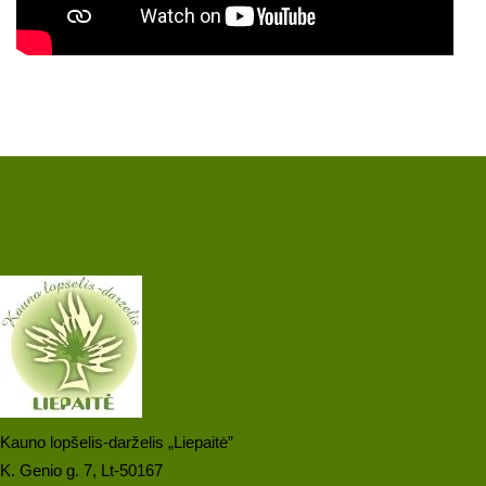
Kauno lopšelis-darželis „Liepaitė”
K. Genio g. 7, Lt-50167