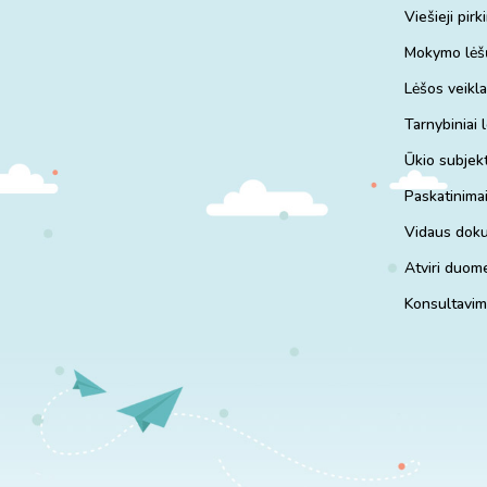
Viešieji pirk
Mokymo lėš
Lėšos veiklai
Tarnybiniai 
Ūkio subjekt
Paskatinimai
Vidaus dok
Atviri duom
Konsultavim