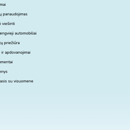
imai
ų panaudojimas
 viešinti
lengvieji automobiliai
ų priežiūra
 ir apdovanojimai
umentai
enys
asis su visuomene