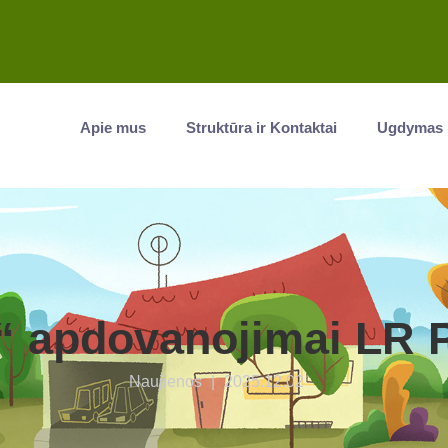
Apie mus
Struktūra ir Kontaktai
Ugdymas
a“ apdovanojimai LR 
Naujienos
|
2025.12.02