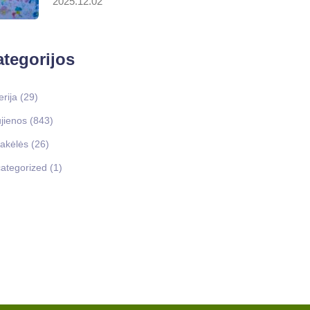
2025.12.02
tegorijos
erija
(29)
jienos
(843)
akėlės
(26)
ategorized
(1)