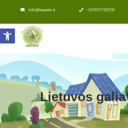
info@liepaite.lt
+37037732376
Open toolbar
Lietuvos gali