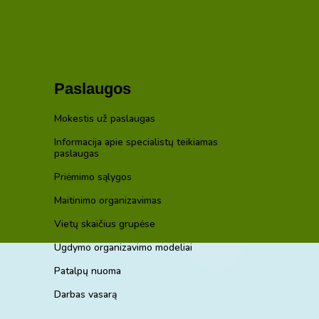
Paslaugos
Mokestis už paslaugas
Informacija apie specialistų teikiamas
paslaugas
Priėmimo sąlygos
Maitinimo organizavimas
Vietų skaičius grupėse
Ugdymo organizavimo modeliai
Patalpų nuoma
Darbas vasarą