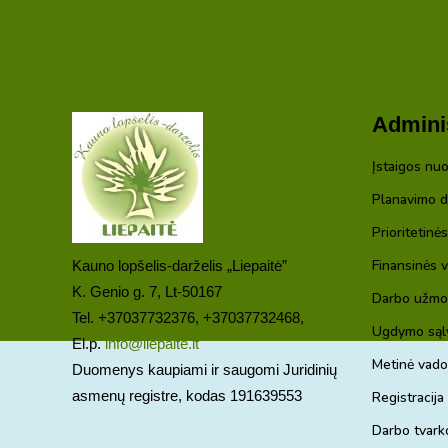
Adminis
Įstaigos nuo
Planavimo 
Prioritetinė
Finansinės v
Kauno lopšelis-darželis „Liepaitė”
K. Genio g. 7, Lt-50167
Darbo užmo
Tel. +37037732376, +37037732468,
Ugdymo sąly
El.p.
info@liepaite.lt
Metinė vado
Duomenys kaupiami ir saugomi Juridinių
asmenų registre, kodas 191639553
Registracija 
Darbo tvark