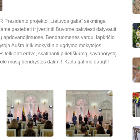
Prezidento projekto „Lietuvos galia“ sėkmingą
me pastebėti ir įvertinti! Buvome pakviesti dalyvauti
reatų apdovanojimuose. Bendruomenės vardu, lapkričio
ytoja Aušra ir ikimokyklinio ugdymo mokytojos
s telkianti erdvė, skatinanti pilietiškumą, savanorystę
uvote mūsų bendrystės dalimi! Kartu galime daug!!!