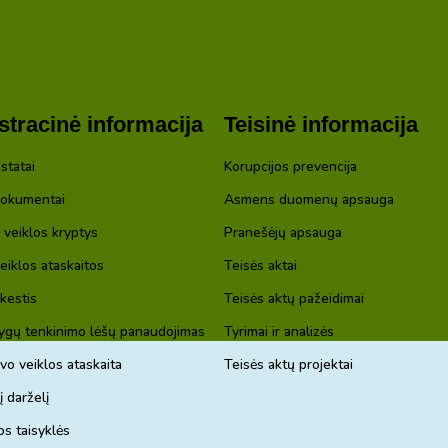
tracinė informacija
Teisinė informacija
statai
Korupcijos prevencija
dokumentai
Asmens duomenų apsauga
s veiklos kryptys
Pranešėjų apsauga
eiklos ataskaitos
Teisės aktai
kestis
Teisės aktų pažeidimai
gų tenkinimo lėšų panaudojimas
Tyrimai ir analizės
vo veiklos ataskaita
Teisės aktų projektai
į darželį
os taisyklės