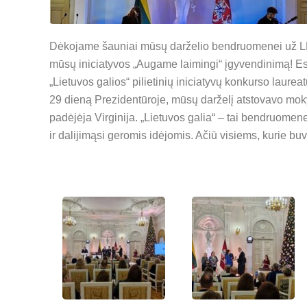
Dėkojame šauniai mūsų darželio bendruomenei už LR 
mūsų iniciatyvos „Augame laimingi“ įgyvendinimą! Esa
„Lietuvos galios“ pilietinių iniciatyvų konkurso lau
29 dieną Prezidentūroje, mūsų darželį atstovavo mok
padėjėja Virginija. „Lietuvos galia“ – tai bendruomene
ir dalijimąsi geromis idėjomis. Ačiū visiems, kurie b