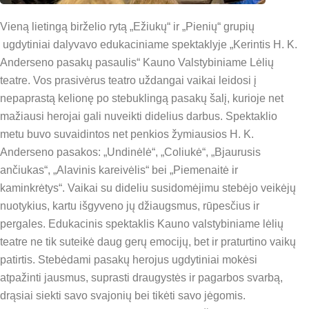
Vieną lietingą birželio rytą „Ežiukų“ ir „Pienių“ grupių
ugdytiniai dalyvavo edukaciniame spektaklyje „Kerintis H. K.
Anderseno pasakų pasaulis“ Kauno Valstybiniame Lėlių
teatre. Vos prasivėrus teatro uždangai vaikai leidosi į
nepaprastą kelionę po stebuklingą pasakų šalį, kurioje net
mažiausi herojai gali nuveikti didelius darbus. Spektaklio
metu buvo suvaidintos net penkios žymiausios H. K.
Anderseno pasakos: „Undinėlė“, „Coliukė“, „Bjaurusis
ančiukas“, „Alavinis kareivėlis“ bei „Piemenaitė ir
kaminkrėtys“. Vaikai su dideliu susidomėjimu stebėjo veikėjų
nuotykius, kartu išgyveno jų džiaugsmus, rūpesčius ir
pergales. Edukacinis spektaklis Kauno valstybiniame lėlių
teatre ne tik suteikė daug gerų emocijų, bet ir praturtino vaikų
patirtis. Stebėdami pasakų herojus ugdytiniai mokėsi
atpažinti jausmus, suprasti draugystės ir pagarbos svarbą,
drąsiai siekti savo svajonių bei tikėti savo jėgomis.