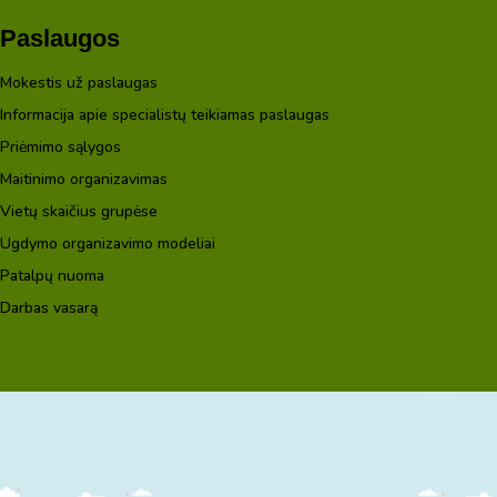
Paslaugos
Mokestis už paslaugas
Informacija apie specialistų teikiamas paslaugas
Priėmimo sąlygos
Maitinimo organizavimas
Vietų skaičius grupėse
Ugdymo organizavimo modeliai
Patalpų nuoma
Darbas vasarą