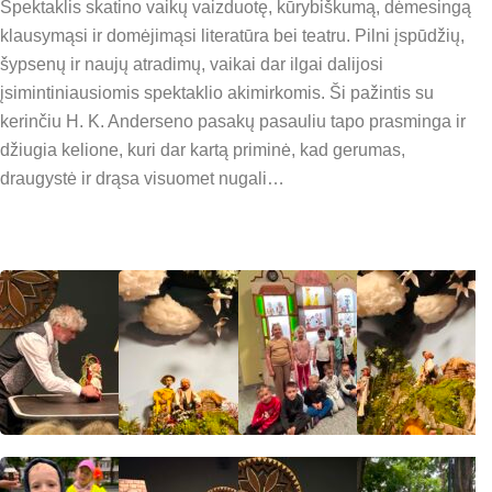
Spektaklis skatino vaikų vaizduotę, kūrybiškumą, dėmesingą
klausymąsi ir domėjimąsi literatūra bei teatru. Pilni įspūdžių,
šypsenų ir naujų atradimų, vaikai dar ilgai dalijosi
įsimintiniausiomis spektaklio akimirkomis. Ši pažintis su
kerinčiu H. K. Anderseno pasakų pasauliu tapo prasminga ir
džiugia kelione, kuri dar kartą priminė, kad gerumas,
draugystė ir drąsa visuomet nugali…