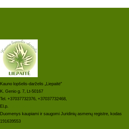
Kauno lopšelis-darželis „Liepaitė”
K. Genio g. 7, Lt-50167
Tel. +37037732376, +37037732468,
El.p.
info@liepaite.lt
Duomenys kaupiami ir saugomi Juridinių asmenų registre, kodas
191639553