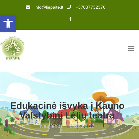
info@liepaite.lt
+37037732376
Open toolbar
Edukacinė išvyka į Kauno
Valstybinį Lėlių teatrą
Naujienos
|
2026.06.12