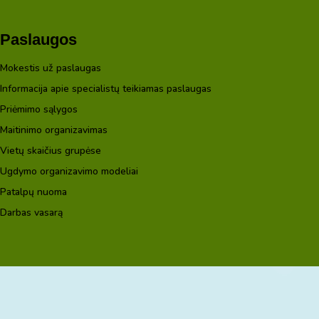
Paslaugos
Mokestis už paslaugas
Informacija apie specialistų teikiamas paslaugas
Priėmimo sąlygos
Maitinimo organizavimas
Vietų skaičius grupėse
Ugdymo organizavimo modeliai
Patalpų nuoma
Darbas vasarą