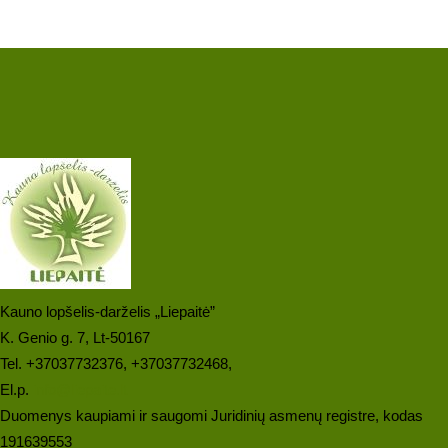
Kauno lopšelis-darželis „Liepaitė”
K. Genio g. 7, Lt-50167
Tel. +37037732376, +37037732468,
El.p.
info@liepaite.lt
Duomenys kaupiami ir saugomi Juridinių asmenų registre, kodas
191639553