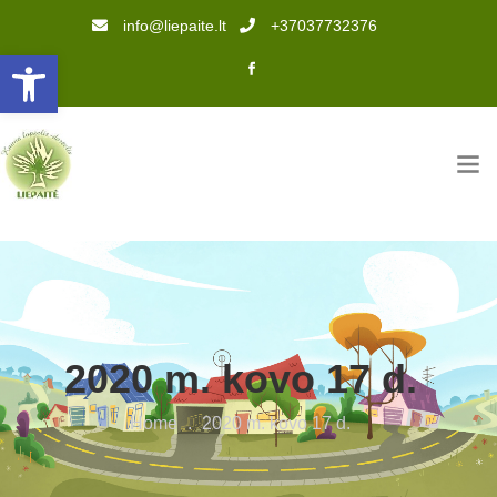
info@liepaite.lt
+37037732376
Open toolbar
2020 m. kovo 17 d.
Home
.
2020 m. kovo 17 d.