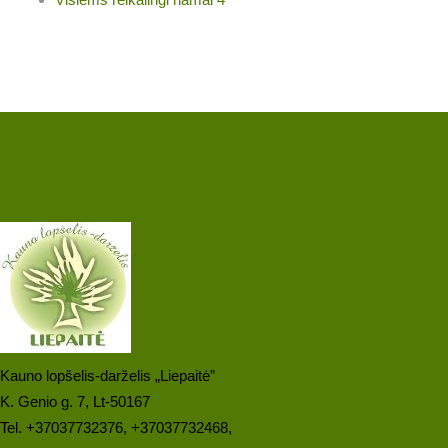
Kauno lopšelis-darželis „Liepaitė”
K. Genio g. 7, Lt-50167
Tel. +37037732376, +37037732468,