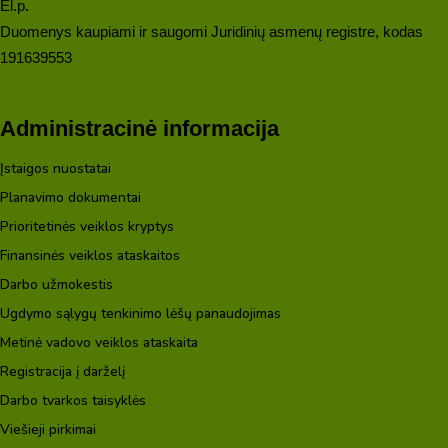
El.p.
info@liepaite.lt
Duomenys kaupiami ir saugomi Juridinių asmenų registre, kodas
191639553
Administracinė informacija
Įstaigos nuostatai
Planavimo dokumentai
Prioritetinės veiklos kryptys
Finansinės veiklos ataskaitos
Darbo užmokestis
Ugdymo sąlygų tenkinimo lėšų panaudojimas
Metinė vadovo veiklos ataskaita
Registracija į darželį
Darbo tvarkos taisyklės
Viešieji pirkimai