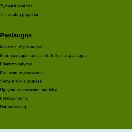
Tyrimai ir analizės
Teisės aktų projektai
Paslaugos
Mokestis už paslaugas
Informacija apie specialistų teikiamas paslaugas
Priėmimo sąlygos
Maitinimo organizavimas
Vietų skaičius grupėse
Ugdymo organizavimo modeliai
Patalpų nuoma
Darbas vasarą