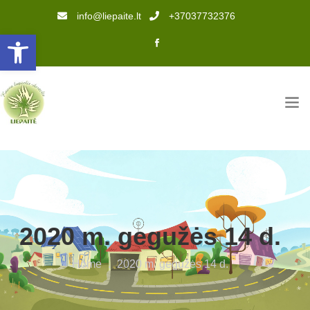
info@liepaite.lt
+37037732376
Open toolbar
2020 m. gegužės 14 d.
Home
.
2020 m. gegužės 14 d.